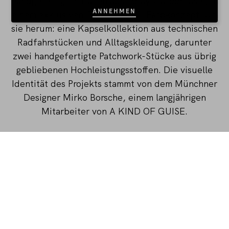
handgefertigt in Italien aus Toray-Carbonfaser, in
ANNEHMEN
einem exklusiven GIRO ALPINO-Farbkonzept. Um
sie herum: eine Kapselkollektion aus technischen
Radfahrstücken und Alltagskleidung, darunter
zwei handgefertigte Patchwork-Stücke aus übrig
gebliebenen Hochleistungsstoffen. Die visuelle
Identität des Projekts stammt von dem Münchner
Designer Mirko Borsche, einem langjährigen
Mitarbeiter von A KIND OF GUISE.
Zur Feier des Launches trugen fünf Fahrer das
Rad vom Basso Clubhouse in Bassano del Grappa
bis zum Flagship Store von A KIND OF GUISE in
München. Vier Tage, durch die Alpen, durch
Regen und Schnee.
Die Route hielt. Der Geist auch.