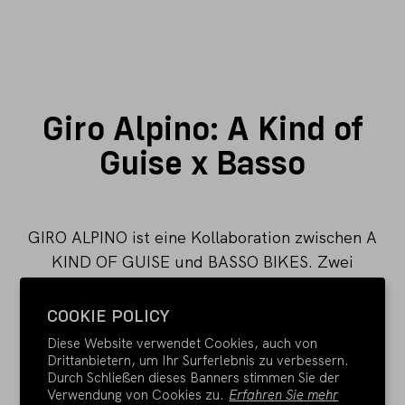
Giro Alpino: A Kind of
Guise x Basso
GIRO ALPINO ist eine Kollaboration zwischen A
KIND OF GUISE und BASSO BIKES. Zwei
familiengeführte Unternehmen, verbunden durch
eine gemeinsame Überzeugung: Dinge gut
COOKIE POLICY
machen, nah am Ursprung.
Diese Website verwendet Cookies, auch von
Drittanbietern, um Ihr Surferlebnis zu verbessern.
Durch Schließen dieses Banners stimmen Sie der
Im Mittelpunkt steht die Basso Diamante,
Verwendung von Cookies zu.
Erfahren Sie mehr