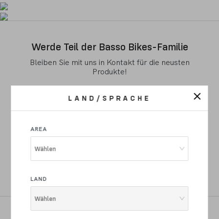
Werde Teil der Basso Bikes-Familie
Bleiben Sie mit uns in Kontakt für die neusten
Produkte!
LAND/SPRACHE
ABONNIEREN
AREA
Ich erkläre, dass ich das
Informationsblatt über den Schutz
Wählen
personenbezogener Daten gelesen und verstanden habe
Ich
authorisiere die Verarbeitung meiner persönlichen Daten für
Marketing, Werbung, Marktforschung, Profilerstellung und den
Versand von Werbematerial.
LAND
Wählen