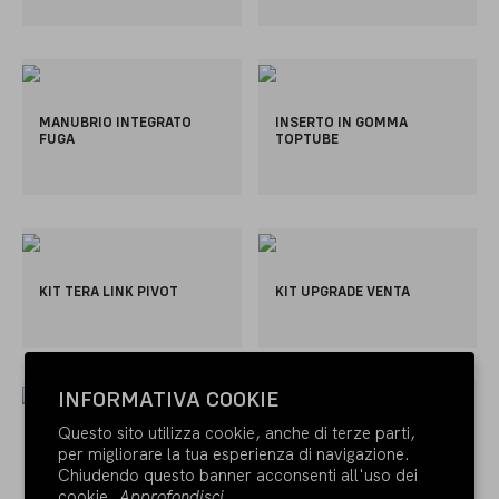
MANUBRIO INTEGRATO
INSERTO IN GOMMA
FUGA
TOPTUBE
KIT TERA LINK PIVOT
KIT UPGRADE VENTA
INFORMATIVA COOKIE
Questo sito utilizza cookie, anche di terze parti,
COPRI-ATTACCO
PORTA COMPUTER INTEGRA
per migliorare la tua esperienza di navigazione.
PARADIGMA UNCUT
EXPLORER
Chiudendo questo banner acconsenti all'uso dei
cookie.
Approfondisci