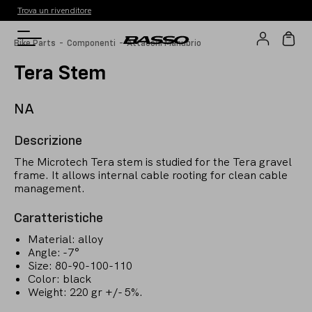
Trova un rivenditore
-
-
Bike Parts
Componenti
Attacchi Manubrio
Tera Stem
NA
Descrizione
The Microtech Tera stem is studied for the Tera gravel
frame. It allows internal cable rooting for clean cable
management.
Caratteristiche
Material: alloy
Angle: -7°
Size: 80-90-100-110
Color: black
Weight: 220 gr +/- 5%.