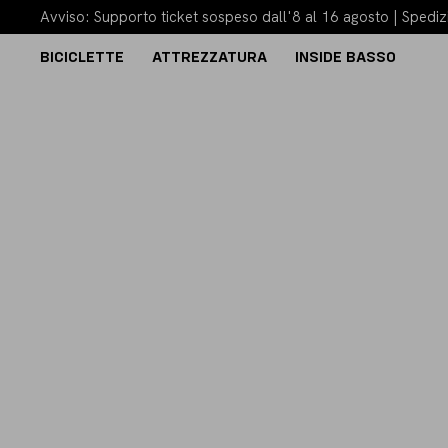
Avviso: Supporto ticket sospeso dall'8 al 16 agosto | Spedizi
BICICLETTE
ATTREZZATURA
INSIDE BASSO