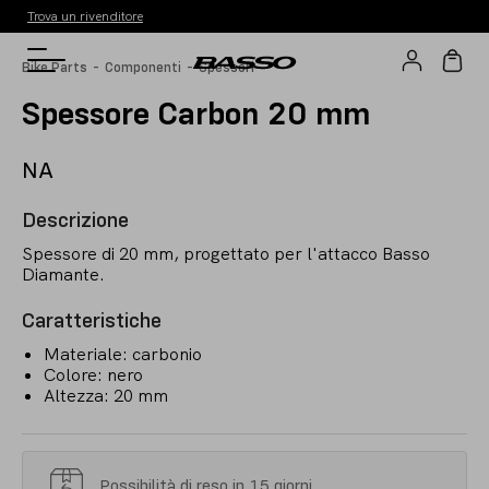
Trova un rivenditore
-
-
Bike Parts
Componenti
Spessori
Spessore Carbon 20 mm
NA
Descrizione
Spessore di 20 mm, progettato per l'attacco Basso
Diamante.
Caratteristiche
Materiale: carbonio
Colore: nero
Altezza: 20 mm
Possibilità di reso in 15 giorni