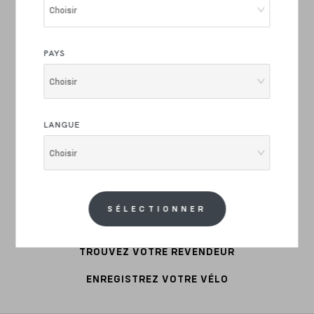
COMMUTER
Choisir
ACIER
PAYS
VÊTEMENTS
Choisir
PIÈCES DE VÉLO
LANGUE
ACCESSOIRES
Choisir
SERVICE CLIENTS
GARANTIE
SÉLECTIONNER
MON COMPTE
TROUVEZ VOTRE REVENDEUR
ENREGISTREZ VOTRE VÉLO