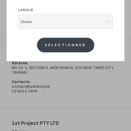
VIA VAL DI BISENZIO 178 A/B, 59021 VAIANO PO, ITALY
LANGUE
Contacts
:
info@jedibike.it
Choisir
0574 988545
SÉLECTIONNER
106 CLUBHOUSE
Adresse
:
NO 15-1, SECTION 3, WEN SHAN R, 222 NEW TAIPEI CITY,
TAIWAN
Contacts
:
contact@aabiking.tw
02 8662 6898
1st Project PTY LTD