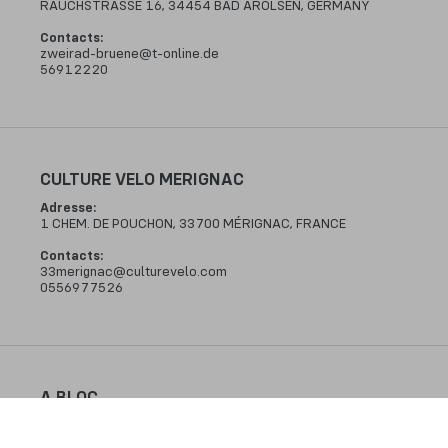
RAUCHSTRASSE 16, 34454 BAD AROLSEN, GERMANY
Contacts
:
zweirad-bruene@t-online.de
56912220
CULTURE VELO MERIGNAC
Adresse
:
1 CHEM. DE POUCHON, 33700 MÉRIGNAC, FRANCE
Contacts
:
33merignac@culturevelo.com
0556977526
A BLOC
Adresse
:
PARKSTRAAT 33, 8730 BEERNEM, BELGIUM