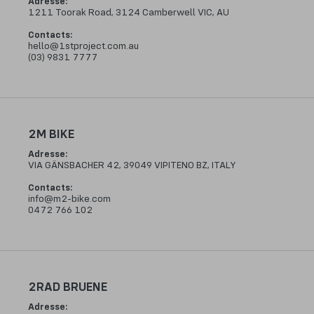
Adresse
:
1211 Toorak Road, 3124 Camberwell VIC, AU
Contacts
:
hello@1stproject.com.au
(03) 9831 7777
2M BIKE
Adresse
:
VIA GÄNSBACHER 42, 39049 VIPITENO BZ, ITALY
Contacts
:
info@m2-bike.com
0472 766 102
2RAD BRUENE
Adresse
: