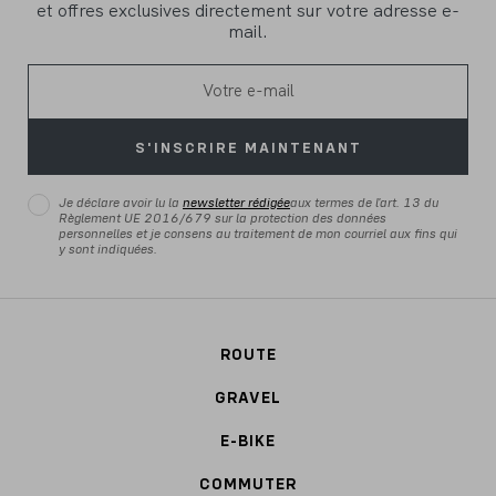
et offres exclusives directement sur votre adresse e-
mail.
S'INSCRIRE MAINTENANT
Je déclare avoir lu la
newsletter rédigée
aux termes de l'art. 13 du
Règlement UE 2016/679 sur la protection des données
personnelles et je consens au traitement de mon courriel aux fins qui
y sont indiquées.
ROUTE
GRAVEL
E-BIKE
COMMUTER