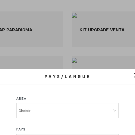
AP PARADIGMA
KIT UPGRADE VENTA
E TERA
POTENCE MICROTECH XL
PAYS/LANGUE
AREA
Choisir
PAYS