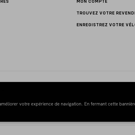
IRES
MON COMPTE
TROUVEZ VOTRE REVEND
ENREGISTREZ VOTRE VÉL
EC
 améliorer votre expérience de navigation. En fermant cette bannière