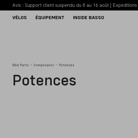
Avis : Support client suspendu du 8 au 16 août | Expéditi
VÉLOS
ÉQUIPEMENT
INSIDE BASSO
-
-
Bike Parts
Composants
Potences
Potences