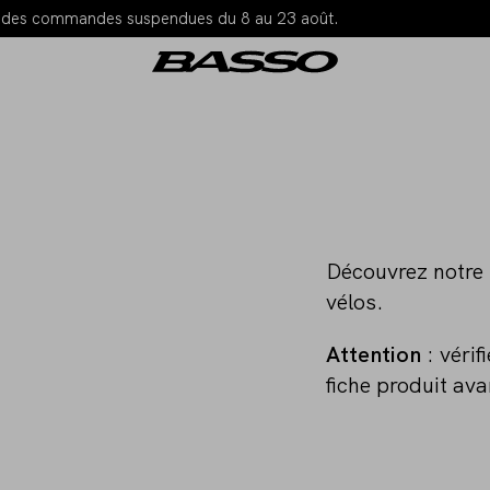
ons des commandes suspendues du 8 au 23 août.
Découvrez notre
vélos.
Attention
: vérif
fiche produit ava