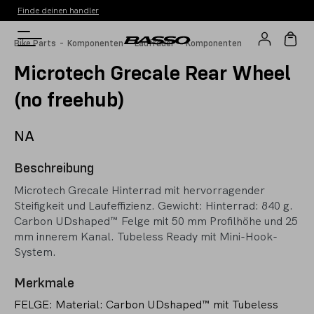
Finde deinen handler
-
-
-
Bike Parts
Komponenten
Laufräder
Komponenten
Microtech Grecale Rear Wheel
(no freehub)
NA
Beschreibung
Microtech Grecale Hinterrad mit hervorragender
Steifigkeit und Laufeffizienz. Gewicht: Hinterrad: 840 g.
Carbon UDshaped™ Felge mit 50 mm Profilhöhe und 25
mm innerem Kanal. Tubeless Ready mit Mini-Hook-
System.
Merkmale
FELGE: Material: Carbon UDshaped™ mit Tubeless