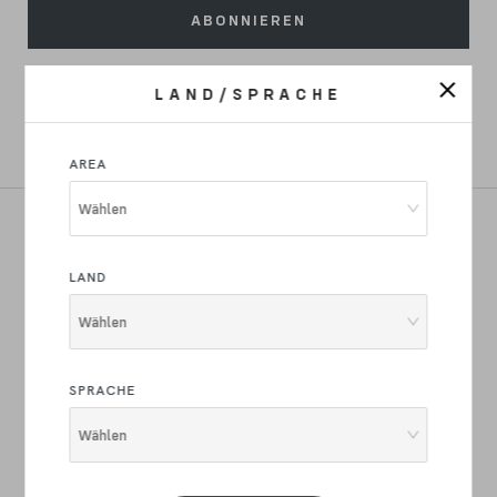
ABONNIEREN
Ich erkläre, dass ich das
Informationsblatt über den Schutz
personenbezogener Daten gelesen und verstanden habe
Ich
LAND/SPRACHE
authorisiere die Verarbeitung meiner persönlichen Daten für
Marketing, Werbung, Marktforschung, Profilerstellung und den
Versand von Werbematerial.
AREA
Wählen
RENNRAD
LAND
GRAVEL
Wählen
E-BIKE
COMMUTER
SPRACHE
STAHL
Wählen
BEKLEIDUNG