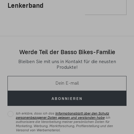
Lenkerband
Werde Teil der Basso Bikes-Familie
Bleiben Sie mit uns in Kontakt für die neusten
Produkte!
ABONNIEREN
Ich erkläre, dass ich das
Informationsblatt über den Schutz
personenbezogener Daten gelesen und verstanden habe
Ich
authorisiere die Verarbeitung meiner persönlichen Daten für
Marketing, Werbung, Marktforschung, Profilerstellung und den
Versand von Werbematerial.