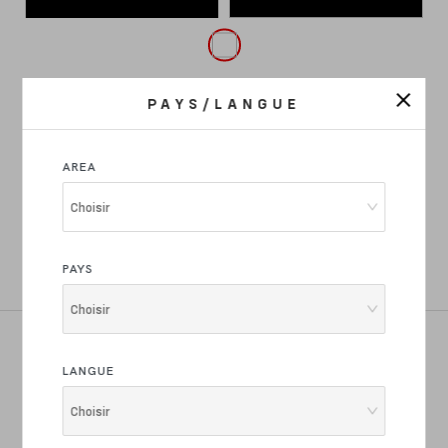
PAYS/LANGUE
Fréquemment achetés ensemble
AREA
Choisir
KNOG MID COBBER FEU
ARRIERE
PAYS
Choisir
Rejoignez la Famille Basso Bikes
LANGUE
Drops et innovations de produits, dernières nouvelles
Choisir
et offres exclusives directement sur votre adresse e-
mail.