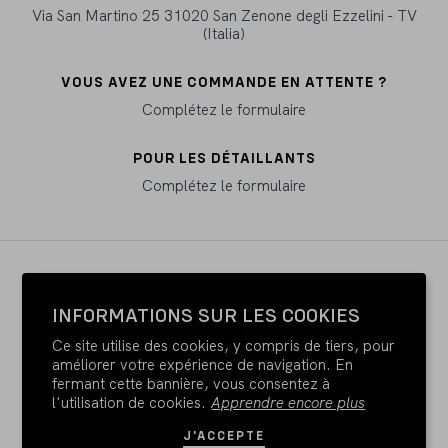
Via San Martino 25 31020 San Zenone degli Ezzelini - TV
(Italia)
VOUS AVEZ UNE COMMANDE EN ATTENTE ?
Complétez le formulaire
POUR LES DÉTAILLANTS
Complétez le formulaire
SUIVEZ-NOUS
INFORMATIONS SUR LES COOKIES
Ce site utilise des cookies, y compris de tiers, pour
améliorer votre expérience de navigation. En
fermant cette bannière, vous consentez à
PAYER AVEC
l'utilisation de cookies.
Apprendre encore plus
J'ACCEPTE