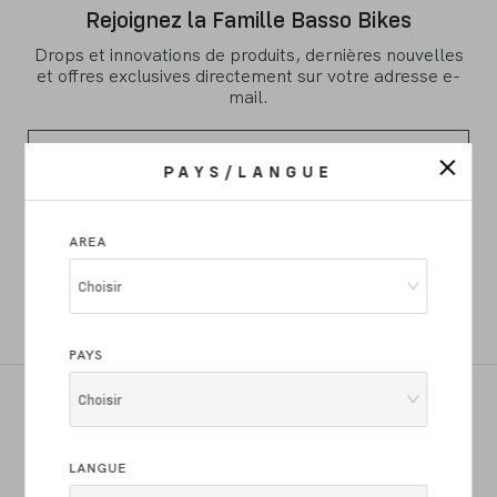
Rejoignez la Famille Basso Bikes
Drops et innovations de produits, dernières nouvelles
et offres exclusives directement sur votre adresse e-
mail.
PAYS/LANGUE
S'INSCRIRE MAINTENANT
AREA
Je déclare avoir lu la
newsletter rédigée
aux termes de l'art. 13 du
Règlement UE 2016/679 sur la protection des données
Choisir
personnelles et je consens au traitement de mon courriel aux fins qui
y sont indiquées.
PAYS
Choisir
ROUTE
GRAVEL
LANGUE