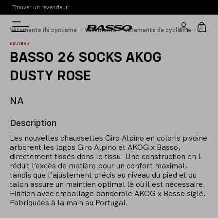
Trouver un revendeur
-
-
-
C
haussettes
Vêtements de cyclisme
Vêtements
Vêtements de cyclisme
NOUVEAU
BASSO 26 SOCKS AKOG
DUSTY ROSE
NA
Description
Les nouvelles chaussettes Giro Alpino en coloris pivoine
arborent les logos Giro Alpino et AKOG x Basso,
directement tissés dans le tissu. Une construction en L
réduit l’excès de matière pour un confort maximal,
tandis que l’ajustement précis au niveau du pied et du
talon assure un maintien optimal là où il est nécessaire.
Finition avec emballage banderole AKOG x Basso siglé.
Fabriquées à la main au Portugal.