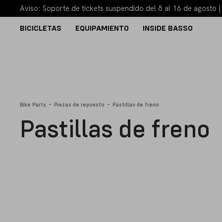
Aviso: Soporte de tickets suspendido del 8 al 16 de agosto 
BICICLETAS
EQUIPAMIENTO
INSIDE BASSO
-
-
Bike Parts
Piezas de repuesto
Pastillas de freno
Pastillas de freno