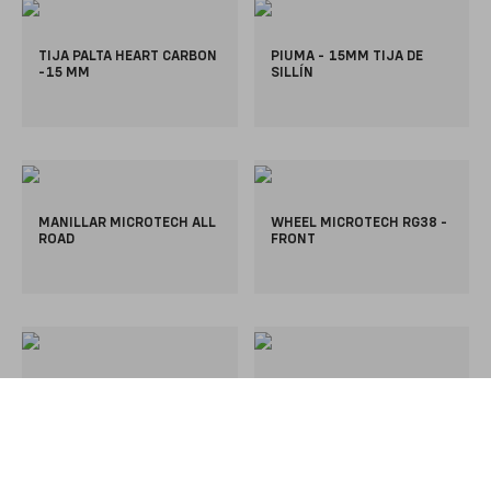
TIJA PALTA HEART CARBON
PIUMA - 15MM TIJA DE
-15 MM
SILLÍN
MANILLAR MICROTECH ALL
WHEEL MICROTECH RG38 -
ROAD
FRONT
PIUMA SHORT - 15MM TIJA
RUEDA TRASERA
DE SILLÍN
MICROTECH RG 38 (SIN
CUERPO DE RUEDA LIBRE)