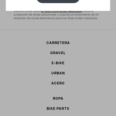
Declaro haber leído
la nota informativa redactada
sobre la
protección de datos personales y autorizo el tratamiento de mi
dirección de correo electrónico para los fines antes indicados.
CARRETERA
GRAVEL
E-BIKE
URBAN
ACERO
ROPA
BIKE PARTS