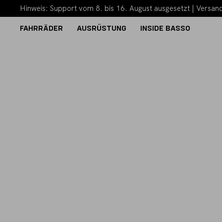
Hinweis: Support vom 8. bis 16. August ausgesetzt | Versand
FAHRRÄDER
AUSRÜSTUNG
INSIDE BASSO