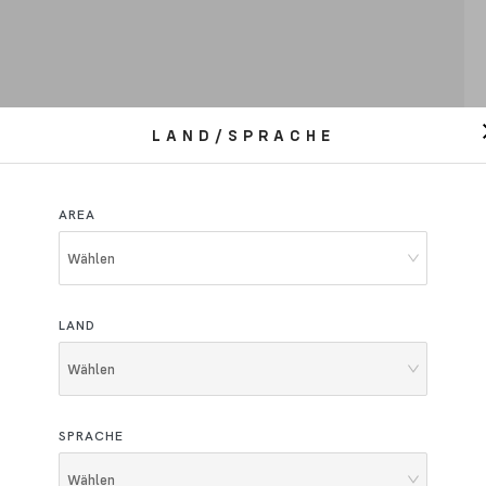
LAND/SPRACHE
AREA
Wählen
LAND
-Familie
Wählen
n Produkte!
Ich erkläre, dass ich das
Informationsblatt üb
Daten gelesen und verstanden habe
Ich author
SPRACHE
persönlichen Daten für Marketing, Werbung, Ma
den Versand von Werbematerial.
Wählen