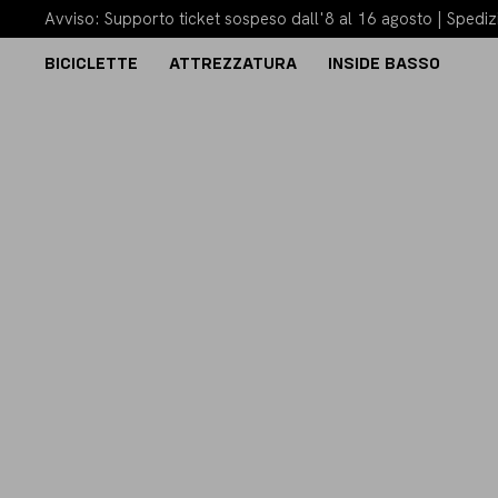
Avviso: Supporto ticket sospeso dall'8 al 16 agosto | Spedizi
BICICLETTE
ATTREZZATURA
INSIDE BASSO