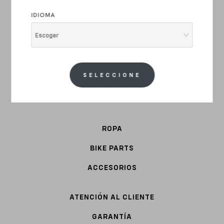
IDIOMA
CARRETERA
Escoger
GRAVEL
E-BIKE
SELECCIONE
URBAN
ACERO
ROPA
BIKE PARTS
ACCESORIOS
ATENCIÓN AL CLIENTE
GARANTÍA