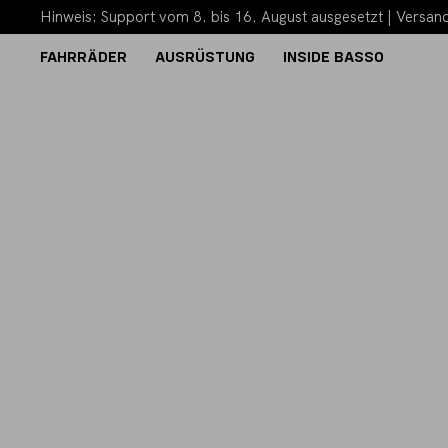
Hinweis: Support vom 8. bis 16. August ausgesetzt | Versand
FAHRRÄDER
AUSRÜSTUNG
INSIDE BASSO