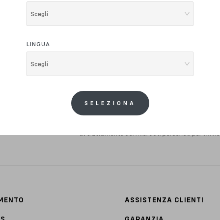
Scegli
LINGUA
Scegli
sso Bikes
SELEZIONA
s e offerte
tua E-mail.
Ho letto il testo dell'informativa presente nella
al trattamento dei miei dati personali per l'inv
AMENTO
ASSISTENZA CLIENTI
TS
GARANZIA