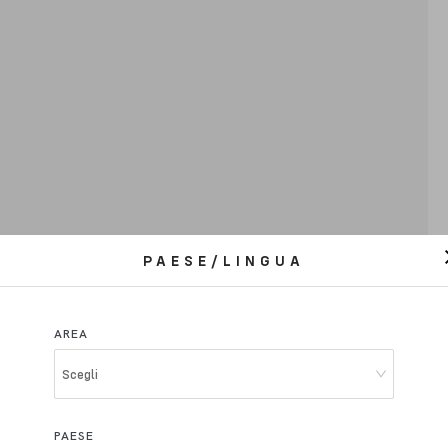
PAESE/LINGUA
AREA
Scegli
PAESE