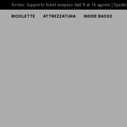
Avviso: Supporto ticket sospeso dall'8 al 16 agosto | Spedizi
BICICLETTE
ATTREZZATURA
INSIDE BASSO