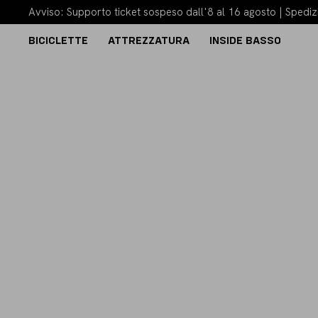
Avviso: Supporto ticket sospeso dall'8 al 16 agosto | Spedizi
BICICLETTE
ATTREZZATURA
INSIDE BASSO