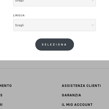
Scegli
LINGUA
Scegli
sso Bikes
s e offerte
tua E-mail.
SELEZIONA
Ho letto il testo dell'informativa presente nella
al trattamento dei miei dati personali per l'inv
AMENTO
ASSISTENZA CLIENTI
TS
GARANZIA
RI
IL MIO ACCOUNT