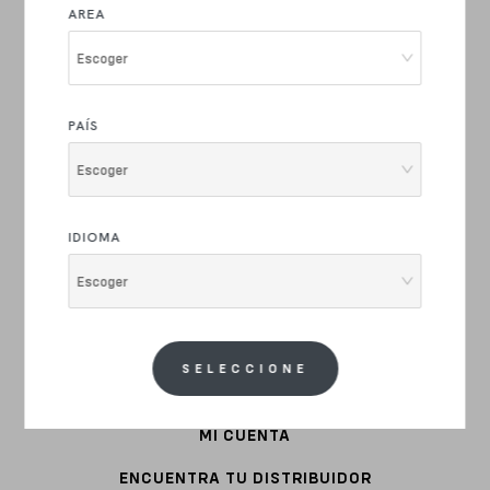
GRAVEL
AREA
E-BIKE
Escoger
URBAN
PAÍS
ACERO
Escoger
ROPA
IDIOMA
BIKE PARTS
Escoger
ACCESORIOS
ATENCIÓN AL CLIENTE
SELECCIONE
GARANTÍA
MI CUENTA
ENCUENTRA TU DISTRIBUIDOR