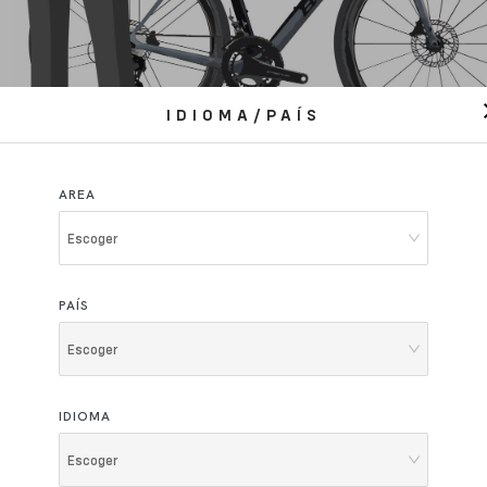
IDIOMA/PAÍS
AREA
Escoger
PAÍS
sso Bikes
Escoger
noticias y
 su E-mail.
Declaro haber leído
la nota informativa redact
IDIOMA
personales y autorizo el tratamiento de mi dire
fines antes indicados.
Escoger