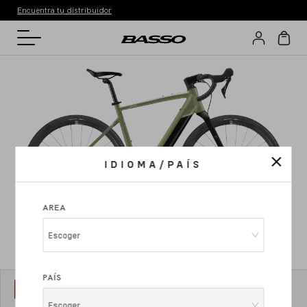
Encuentra tu distribuidor
IDIOMA/PAÍS
AREA
Escoger
PAÍS
MODELO
1
Vega Gravel
Escoger