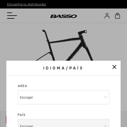
Encuentra tu distribuidor
IDIOMA/PAÍS
AREA
Escoger
PAÍS
MODELO
1
Tera
Escoger