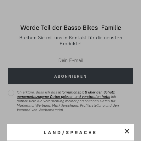
Werde Teil der Basso Bikes-Familie
Bleiben Sie mit uns in Kontakt für die neusten
Produkte!
ABONNIEREN
Ich erkläre, dass ich das
Informationsblatt über den Schutz
personenbezogener Daten gelesen und verstanden habe
Ich
authorisiere die Verarbeitung meiner persönlichen Daten für
Marketing, Werbung, Marktforschung, Profilerstellung und den
Versand von Werbematerial.
LAND/SPRACHE
RENNRAD