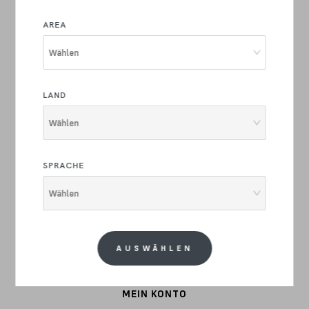
GRAVEL
AREA
E-BIKE
Wählen
COMMUTER
LAND
STAHL
Wählen
BEKLEIDUNG
SPRACHE
BIKE PARTS
Wählen
ZUBEHÖR
KUNDENSERVICE
AUSWÄHLEN
GARANTIE
MEIN KONTO